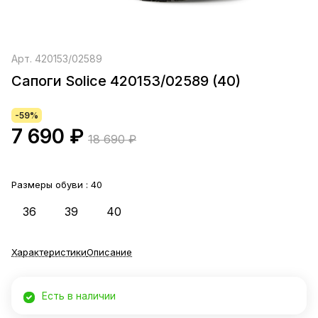
Арт.
420153/02589
Сапоги Solice 420153/02589 (40)
-59%
7 690 ₽
18 690 ₽
Размеры обуви :
40
36
39
40
Характеристики
Описание
Есть в наличии