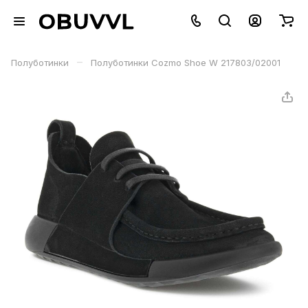
–
Полуботинки
Полуботинки Cozmo Shoe W 217803/02001