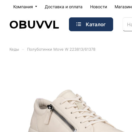
Компания
Доставка и оплата
Новости
Магази
Каталог
–
Кеды
Полуботинки Move W 223813/61378