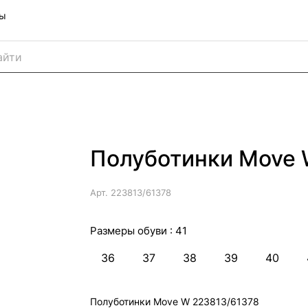
ны
Полуботинки Move 
Арт.
223813/61378
Размеры обуви :
41
36
37
38
39
40
Полуботинки Move W 223813/61378