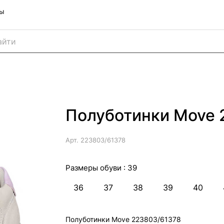
ны
Полуботинки Move 
Арт.
223803/61378
Размеры обуви :
39
36
37
38
39
40
Полуботинки Move 223803/61378