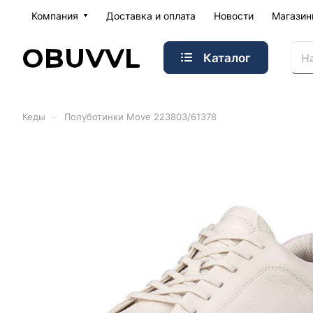
Компания
Доставка и оплата
Новости
Магази
Каталог
–
Кеды
Полуботинки Move 223803/61378