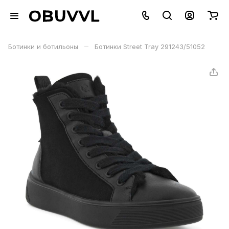
–
Ботинки и ботильоны
Ботинки Street Tray 291243/51052