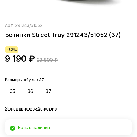
Арт.
291243/51052
Ботинки Street Tray 291243/51052 (37)
-62%
9 190 ₽
23 890 ₽
Размеры обуви :
37
35
36
37
Характеристики
Описание
Есть в наличии