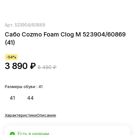
Арт.
523904/60869
Сабо Cozmo Foam Clog M 523904/60869
(41)
-54%
3 890 ₽
8 490 ₽
Размеры обуви :
41
41
44
Характеристики
Описание
Есть в наличии