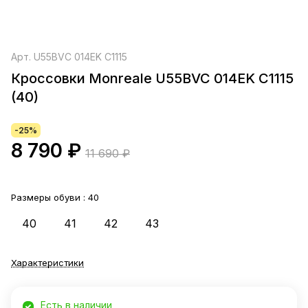
Арт.
U55BVC 014EK C1115
Кроссовки Monreale U55BVC 014EK C1115
(40)
-25%
8 790 ₽
11 690 ₽
Размеры обуви :
40
40
41
42
43
Характеристики
Есть в наличии