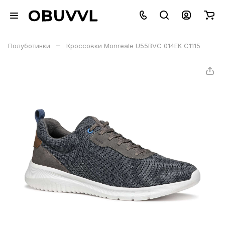
–
Полуботинки
Кроссовки Monreale U55BVC 014EK C1115