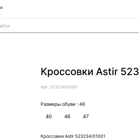
ны
Кроссовки Astir 52
Арт.
523234/01001
Размеры обуви :
46
40
46
47
Кроссовки Astir 523234/01001