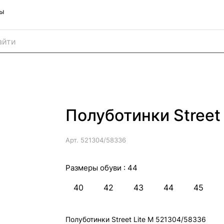
ны
Полуботинки Street
Арт.
521304/58336
Размеры обуви :
44
40
42
43
44
45
Полуботинки Street Lite M 521304/58336