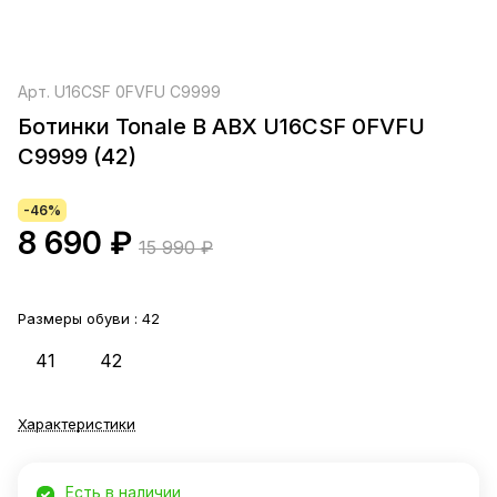
Арт.
U16CSF 0FVFU C9999
Ботинки Tonale B ABX U16CSF 0FVFU
C9999 (42)
-46%
8 690 ₽
15 990 ₽
Размеры обуви :
42
41
42
Характеристики
Есть в наличии