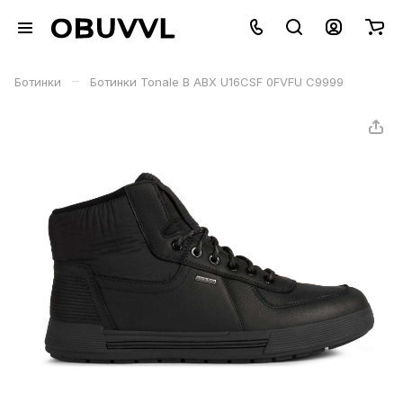
–
Ботинки
Ботинки Tonale B ABX U16CSF 0FVFU C9999