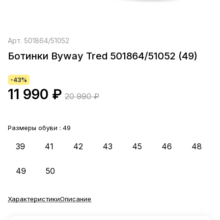
Арт.
501864/51052
Ботинки Byway Tred 501864/51052 (49)
-43%
11 990 ₽
20 990 ₽
Размеры обуви :
49
39
41
42
43
45
46
48
49
50
Характеристики
Описание