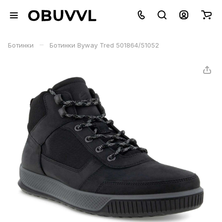
–
Ботинки
Ботинки Byway Tred 501864/51052