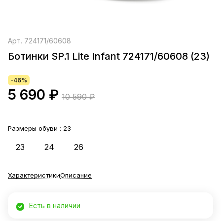
Арт.
724171/60608
Ботинки SP.1 Lite Infant 724171/60608 (23)
-46%
5 690 ₽
10 590 ₽
Размеры обуви :
23
23
24
26
Характеристики
Описание
Есть в наличии